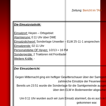
Zeitung:
Bericht im TAH
Die Einsatzstatistik:
Einsatzort:
Heyen – Ortsgebiet
Alarmierung:
0:11 Uhr über DME
Einsatzstichwort:
Sonderlage Unwetter – ELW 25-11-1 ansprechen
Einsatzende:
02:11 Uhr
Personalstärke OF Heyen:
1/2/13 = 16 FM
Sondergeräte:
2 Traktoren mit Frontlader
Weitere Kräfte:
-
Der Einsatzbericht:
Gegen Mitternacht ging ein heftiger Gewitterschauer über der Samtge
zahlreiche Einsätze der Feuerwehren
Bereits um 23:51 wurde die Sonderlage für die Samtgemeinde ausgeru
über den ELW in Bodenwerder abgearbei
Um 0:11 Uhr wurden auch wir zum Einsatz alarmiert, da es auch i
gekommen war.