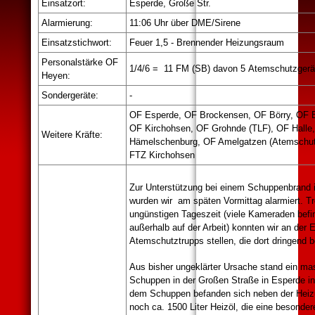
Einsatzort:
Esperde, Große Str.
Alarmierung:
11:06 Uhr über DME/Sirene
Einsatzstichwort:
Feuer 1,5 - Brennender Heizungsraum
Personalstärke OF
1/4/6 = 11 FM (SB) davon 5 Atemschutzgerät
Heyen:
Sondergeräte:
-
OF Esperde, OF Brockensen, OF Börry, OF 
OF Kirchohsen, OF Grohnde (TLF), OF Halle
Weitere Kräfte:
Hämelschenburg, OF Amelgatzen (Atemschu
FTZ Kirchohsen
Zur Unterstützung bei einem Schuppenbrand 
wurden wir am späten Vormittag alarmiert. Tr
ungünstigen Tageszeit (viele Kameraden befi
außerhalb auf der Arbeit) konnten wir an der E
Atemschutztrupps stellen, die dort dringend b
Aus bisher ungeklärter Ursache stand ein ma
Schuppen in der Großen Straße in Esperde in 
dem Schuppen befanden sich neben der Hei
noch ca. 1500 Liter Heizöl, die eine besonde