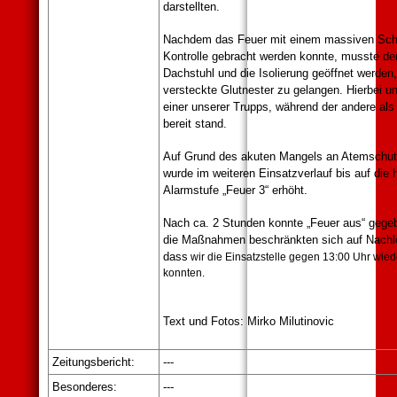
darstellten.
Nachdem das Feuer mit einem massiven Scha
Kontrolle gebracht werden konnte, musste de
Dachstuhl und die Isolierung geöffnet werden
versteckte Glutnester zu gelangen. Hierbei un
einer unserer Trupps, während der andere als
bereit stand.
Auf Grund des akuten Mangels an Atemschut
wurde im weiteren Einsatzverlauf bis auf die 
Alarmstufe „Feuer 3“ erhöht.
Nach ca. 2 Stunden konnte „Feuer aus“ gege
die Maßnahmen beschränkten sich auf Nachlö
dass
wir die Einsatzstelle gegen 13:00 Uhr wied
konnten.
Text und Fotos: Mirko Milutinovic
Zeitungsbericht:
---
Besonderes
:
---