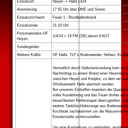
Einsatzort:
Heyen -> Halle L424
Alarmierung:
17:55 Uhr über DME und Sirene
Einsatzstichwort:
Feuer 1 - Rundballenbrand
Einsatzende:
21:10 Uhr
Personalstärke OF
1/4/14 = 19 FM (SB) davon 9 AGT
Heyen:
Sondergeräte:
-
Weitere Kräfte:
OF Halle, TLF´s Bodenwerder, Hehlen, Kirchb
Vermutlich durch Selbstentzündung kam es 
Nachmittag zu einem Brand einer Heumiete a
zwischen Heyen und Kreipke, zu dem wir zu
Ortsfeuerwehr Halle alarmiert wurden.
Bei unserem Eintreffen brannten die Quaderbal
voller Ausdehnung und das Feuer drohte auf 
benachbarten Reifenstapel überzugreifen. Sof
weitere Tanklöschfahrzeuge aus Bodenwerder
Kirchbrak nachalarmiert um die Wasserverso
Einsatzstelle sicherzustellen.
Um eine Ausbreitung zu verhindern, wurden vo