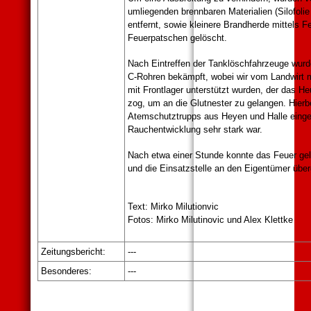
umliegenden brennbaren Materialien (Silofolie
entfernt, sowie kleinere Brandherde mittels F
Feuerpatschen gelöscht.
Nach Eintreffen der Tanklöschfahrzeuge wurd
C-Rohren bekämpft, wobei wir vom Landwirt m
mit Frontlager unterstützt wurden, der das H
zog, um an die Glutnester zu gelangen. Hierb
Atemschutztrupps aus Heyen und Halle einges
Rauchentwicklung sehr stark war.
Nach etwa einer Stunde konnte das Feuer ge
und die Einsatzstelle an den Eigentümer übe
Text: Mirko Milutionvic
Fotos: Mirko Milutinovic und Alex Klettke
Zeitungsbericht:
---
Besonderes
:
---