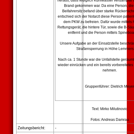
heraus, dass lediglich Kühlwasser verdampfte
Brand gekommen war. Da eine Person, die
Beifahrersitz befand über starke Rückensch
entschied sich der Notarzt diese Person pati
dem PKW zu befreien. Dafür wurde mittels 
Rettungsgerät, die hintere Tür, sowie die B-Sä
entfernt und die Person mittels Spineboar
Unsere Aufgabe an der Einsatzstelle beschrän
Straßensperrung in Höhe Lemmers
Nach ca. 1 Stunde war die Unfallstelle geräum
wieder einrücken und ein bereits vorbereitetes
nehmen.
Gruppenführer: Dietrich Meye
Text:
Mirko Milutinovic
Fotos: Andreas Damrau
Zeitungsbericht:
-