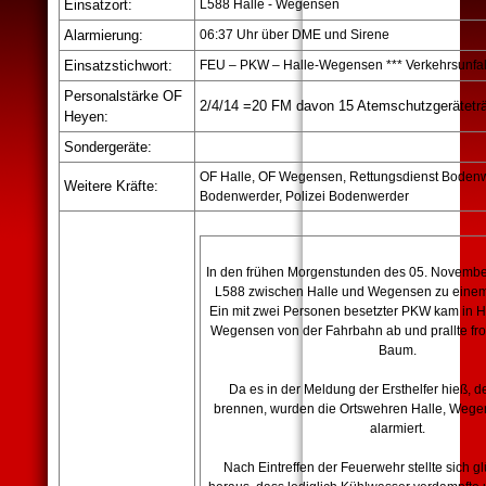
Einsatzort:
L588 Halle - Wegensen
Alarmierung:
06:37 Uhr über DME und Sirene
Einsatzstichwort:
FEU – PKW – Halle-Wegensen *** Verkehrsunfal
Personalstärke OF
2/4/14 =20 FM davon 15 Atemschutzgerätetr
Heyen:
Sondergeräte:
OF Halle, OF Wegensen, Rettungsdienst Bodenw
Weitere Kräfte:
Bodenwerder, Polizei Bodenwerder
In den frühen Morgenstunden des 05. Novembe
L588 zwischen Halle und Wegensen zu einem 
Ein mit zwei Personen besetzter PKW kam in H
Wegensen von der Fahrbahn ab und prallte fro
Baum.
Da es in der Meldung der Ersthelfer hieß,
brennen, wurden die Ortswehren Halle, Weg
alarmiert.
Nach Eintreffen der Feuerwehr stellte sich g