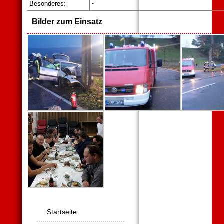
Besonderes
:
-
Bilder zum Einsatz
Navigation
Startseite
überspringen