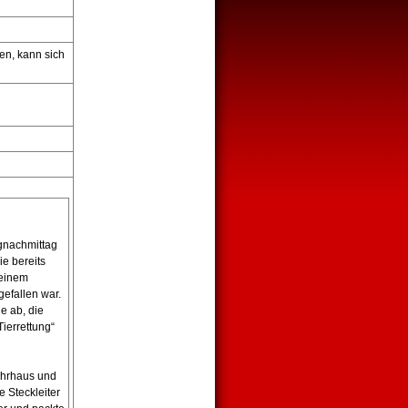
len, kann sich
gnachmittag
ie bereits
 einem
gefallen war.
e ab, die
ierrettung“
ehrhaus und
 Steckleiter