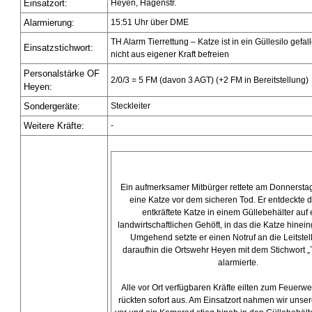
Einsatzort:
Heyen, Hagenstr.
Alarmierung:
15:51 Uhr über DME
TH Alarm Tierrettung – Katze ist in ein Güllesilo gefal
Einsatzstichwort:
nicht aus eigener Kraft befreien
Personalstärke OF
2/0/3 = 5 FM (davon 3 AGT) (+2 FM in Bereitstellung)
Heyen:
Sondergeräte:
Steckleiter
Weitere Kräfte:
-
Ein aufmerksamer Mitbürger rettete am Donnersta
eine Katze vor dem sicheren Tod. Er entdeckte d
entkräftete Katze in einem Güllebehälter auf
landwirtschaftlichen Gehöft, in das die Katze hinein
Umgehend setzte er einen Notruf an die Leitstell
daraufhin die Ortswehr Heyen mit dem Stichwort „T
alarmierte.
Alle vor Ort verfügbaren Kräfte eilten zum Feuerw
rückten sofort aus. Am Einsatzort nahmen wir unsere