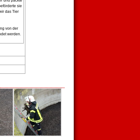
er und packte
eförderte sie
ir das Tier
ung von der
ndet werden.