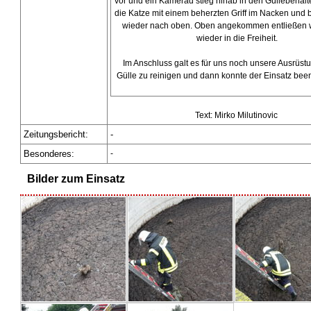
vor und ein Kamerad stieg hinab in den Güllebehält
die Katze mit einem beherzten Griff im Nacken und b
wieder nach oben. Oben angekommen entließen w
wieder in die Freiheit.
Im Anschluss galt es für uns noch unsere Ausrüst
Gülle zu reinigen und dann konnte der Einsatz bee
Text: Mirko Milutinovic
Zeitungsbericht:
-
Besonderes
:
-
Bilder zum Einsatz