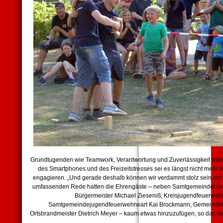
Grundtugenden wie Teamwork, Verantwortung und Zuverlässigkeit würden
des Smartphones und des Freizeitstresses sei es längst nicht mehr s
engagieren. „Und gerade deshalb können wir verdammt stolz sein auf 
umfassenden Rede hatten die Ehrengäste – neben Samtgemeindebür
Bürgermeister Michael Zieseniß, Kreisjugendfeuerwehr
Samtgemeindejugendfeuerwehrwart Kai Brockmann, Gemeindeb
Ortsbrandmeister Dietrich Meyer – kaum etwas hinzuzufügen, so das viel