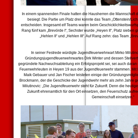
In einem spannenden Finale hatten die Hausherren die Mannschaf
besiegt. Die Partie um Platz drei konnte das Team „Ottenstein/Lic
entscheiden. Insgesamt elf Teams waren beim Geschicklichkeitswurfsp
Rang fünf kam „Brevörde I“, Sechster wurde „Heyen II“, Platz sieben
„Hehlen II“ und „Hehlen III“. Auf Rang zehn: das Team „Brev
In seiner Festrede würdigte Jugendfeuerwehrwart Mirko Milutino
Gründungsjugendfeuerwehrwartes Dirk Winter und dessen Stellver
gegründete Nachwuchsabteilung ein Erfolgsprojekt sei, sei auch daran
Feuerwehrleuten in Heyen 19 aus der Jugendfeuerwehr stammen. Mit Patr
Maik Gebauer und Jan Fischer leisteten einige der Gründungsmitglie
Brockmann, der die Geschicke der Jugendwehr mehr als zehn Jahre gele
Milutinovic: „Die Jugendfeuerwehr steht für Zukunft. Denn die heutigen
Zukunft ehrenamtlich für den Ort einsetzen, den Feuerschutz aufrech
Gemeinschaft einsetzen.“