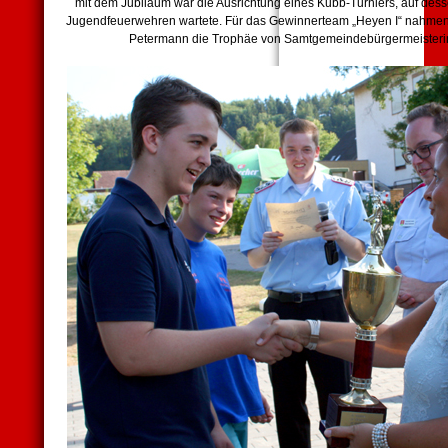
mit dem Jubiläum war die Ausrichtung eines Kubb-Turniers, auf de
Jugendfeuerwehren wartete. Für das Gewinnerteam „Heyen I“ nahmen
Petermann die Trophäe von Samtgemeindebürgermeisteri