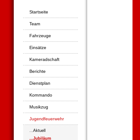
Navigation
Startseite
überspringen
Team
Fahrzeuge
Einsätze
Kameradschaft
Berichte
Dienstplan
Kommando
Musikzug
Jugendfeuerwehr
...Aktuell
...Jubiläum