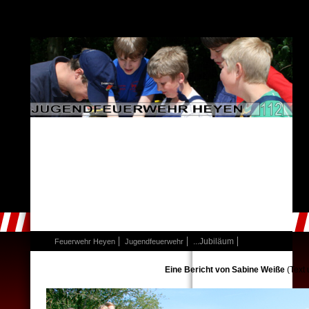
...Jubiläum
Feuerwehr Heyen
Jugendfeuerwehr
Eine Bericht von
Sabine Weiße
(Text 